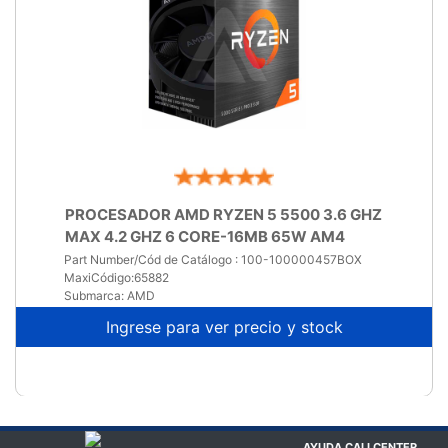
Part Number/Cód de Catálogo : 100-100000457BOX
MaxiCódigo:65882
Submarca: AMD
Ingrese para ver precio y stock
AYUDA CALLCENTER