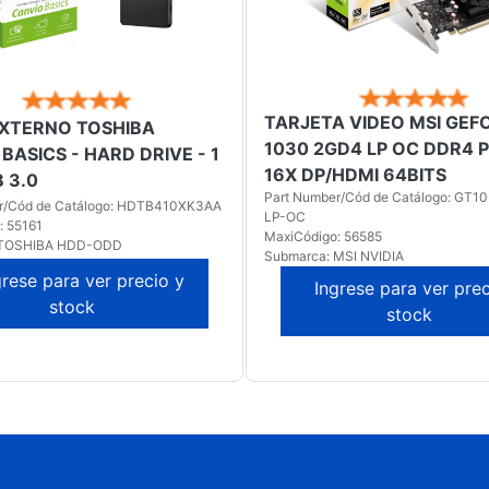
TARJETA VIDEO MSI GEF
EXTERNO TOSHIBA
1030 2GD4 LP OC DDR4 P
BASICS - HARD DRIVE - 1
16X DP/HDMI 64BITS
B 3.0
Part Number/Cód de Catálogo: GT
r/Cód de Catálogo: HDTB410XK3AA
LP-OC
: 55161
MaxiCódigo: 56585
 TOSHIBA HDD-ODD
Submarca: MSI NVIDIA
grese para ver precio y
Ingrese para ver prec
stock
stock