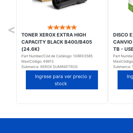
<
TONER XEROX EXTRA HIGH
DISCO 
CAPACITY BLACK B400/B405
CANVIO 
-
(24.6K)
TB - US
Part Number/Cód de Catálogo: 106R03585
Part Numbe
MaxiCódigo: 49913
MaxiCódigo
Submarca: XEROX SUMINISTROS
Submarca:
Ingrese para ver precio y
In
stock