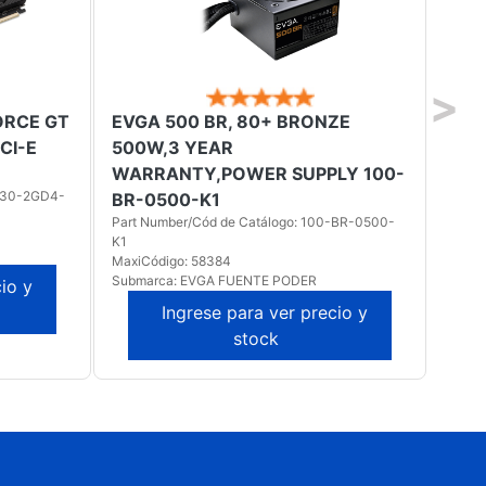
>
ORCE GT
EVGA 500 BR, 80+ BRONZE
MON
CI-E
500W,3 YEAR
MOD
WARRANTY,POWER SUPPLY 100-
VGA
1030-2GD4-
Part 
BR-0500-K1
LC27
Part Number/Cód de Catálogo: 100-BR-0500-
MaxiC
K1
Subm
MaxiCódigo: 58384
Submarca: EVGA FUENTE PODER
io y
Ingrese para ver precio y
stock