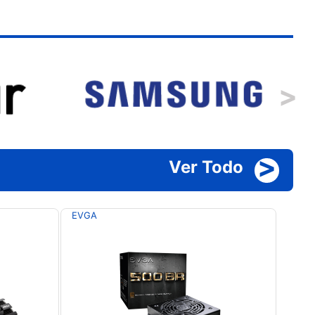
>
>
Ver Todo
EVGA
SAM